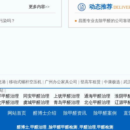
动态推荐
更多内容>>
DELIVE
污染吗？
●
昌图专业去除甲醛的公司靠
息港
|
移动式螺杆空压机
|
广州办公家具公司
|
登高车租赁
|
中康极选
|
武
站
|
洋甲醛治理
同安甲醛治理
上犹甲醛治理
通海甲醛治理
淮阴甲
化甲醛治理
虞城甲醛治理
青岛甲醛治理
北仑甲醛治理
辽源甲
网站首页
醛博士介绍
除甲醛资讯
除甲醛案例
直
醛博士
,
甲醛治理
,
除甲醛甲醛检测
,
甲醛治理
,
甲醛检测