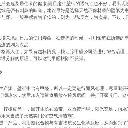
后会危及居住者的健康;而且这种壁纸的透气性也不好，易出现
壁纸是否有
刺鼻的味道，建议最好是选择天然环保材质的壁纸为
好与坏。一般手感较为柔软的，则为上品;反之，为次品。不过，
直接关系到日后的使用寿命。在选择的时候，可用铅笔在所选的
痕迹的则为次品。
合格再入住，如果有超标情况，找让除甲醛公司给进行综合治理
渗透分解的原理，可以达到
甲醛根除不反弹
。
？
的生产源，壁纸中含有甲醛，所以一定要进行通风处理，尽量避开
器打满凉水，然后加入适量食醋放在通风房间，并打开家具门。这
皮、柠檬皮等），因其生长在热带、亚热带环境，阳光充足，雨水
水果当成了天然实用的“空气清洁剂”。
是进口产品，利用氨化合物与有害物质发生化学反应，从而起到了