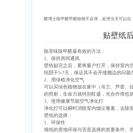
醛博士除甲醛甲醛除根不反弹，处理当天可以住！赵经
贴壁纸
除异味
除甲醛最有效的方法
：
1、保持房间通风
壁纸贴完之后，要将窗户打开，保持室内
纸阴干5-7天，保证其不会开缝翘边的问
2、用绿植净化空气
可以买绿色植物放在家中（吊兰、芦荟、
的照射，生命力就特别旺盛，光合作用也
3、使用健康节能空气净化灯
净化灯可以瞬时消除室内烟尘毒素，去除
壁纸的选择：
1、环保性
墙纸的质地环保与否是选择的首要条件。市