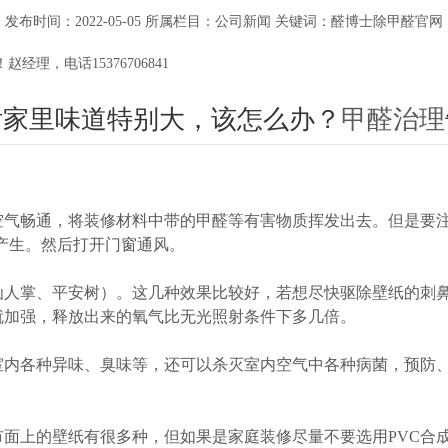
发布时间：2022-05-05 所属栏目：公司新闻 关键词：醛博士除甲醛官网
理，电话15376706841
后家里味道特别大，该怎么办？
甲醛治理
空气
畅通，将装修材料中带的甲醛等有害物质挥发出去。但是要
题产生。然后打开门窗通风。
仙人掌、平安树）。这几种效果比较好，若想尽快驱除壁纸的刺
就加强，释放出来的氧气比无光照射条件下多几倍。
室内各种异味、臭味等，还可以杀灭室内空气中各种病菌，预防
面上的壁纸有很多种，但如果是家庭装修尽量不要选用PVC合成