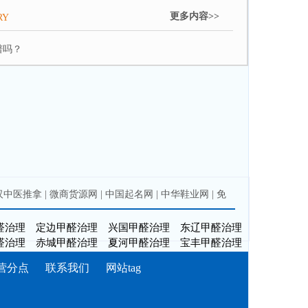
更多内容>>
RY
谱吗？
汉中医推拿
|
微商货源网
|
中国起名网
|
中华鞋业网
|
免
醛治理
定边甲醛治理
兴国甲醛治理
东辽甲醛治理
醛治理
赤城甲醛治理
夏河甲醛治理
宝丰甲醛治理
营分点
联系我们
网站tag