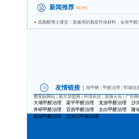
新闻推荐
NEWS
●
昌图醛博士课堂：装修用的都是环保材料，会有甲醛
友情链接：
除甲醛
|
甲醛治理
|
郓城信
费发贴网站
|
南方加盟网
|
环境科技
|
宠物火化
|
广告网
大埔甲醛治理
梁平甲醛治理
龙游甲醛治理
沙
井研甲醛治理
宜昌甲醛治理
太白甲醛治理
隆
容城甲醛治理
沙河口甲醛治理