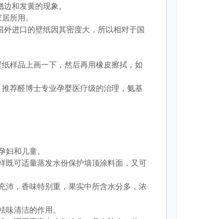
翘边和发黄的现象。
家居所用。
国外进口的壁纸因其密度大，所以相对于国
壁纸样品上画一下，然后再用橡皮擦拭，如
，推荐醛博士专业孕婴医疗级的治理
，
氨基
孕妇和儿童。
样既可适量蒸发水份保护墙顶涂料面，又可
充沛，香味特别重，果实中所含水分多，浓
祛味清洁的作用。