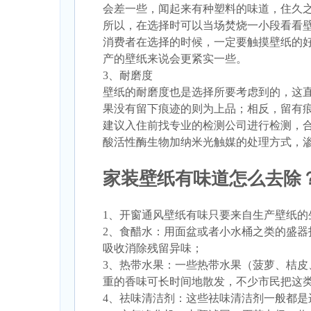
会差一些，闻起来有种塑料的味道，住久之
所以，在选择时可以当场焚烧一小段看看
消费者在选择的时候，一定要触摸壁纸的
产的壁纸来说会更紧实一些。
3、耐磨度
壁纸的耐磨度也是选择所要考虑到的，这
果没有留下痕迹的则为上品；相反，留有
建议入住前找专业的检测公司进行检测，
酸活性酶
生物加纳米光触媒的处理方式，
家装壁纸有味道怎么去除
1、开窗通风壁纸有味只要来自生产壁纸
2、食醋水：用面盆或者小水桶之类的盛
吸收消除残留异味；
3、热带水果：一些热带水果（菠萝、桔
重的香味可长时间地散发，不少市民把这类
4、祛味清洁剂：这些祛味清洁剂一般都